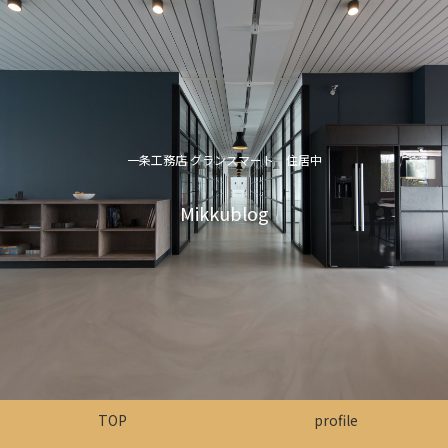
一条工務店 グランスマート 住居中
Mikkublog
TOP
profile