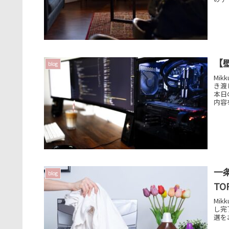
【
blog
Mi
き渡
本日
内容
一
blog
T
Mi
し完
選を