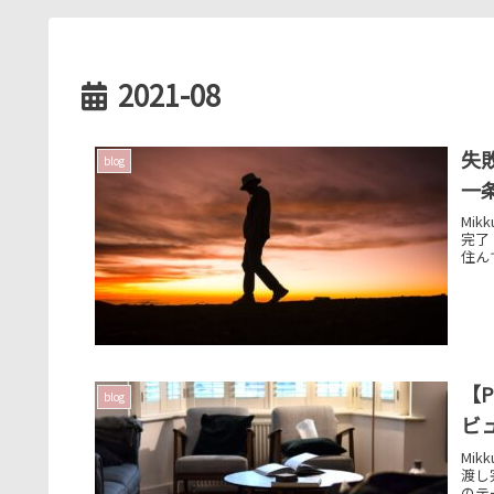
2021-08
失
blog
一
Mi
完了
住ん
【P
blog
ビ
Mi
渡し
のテ