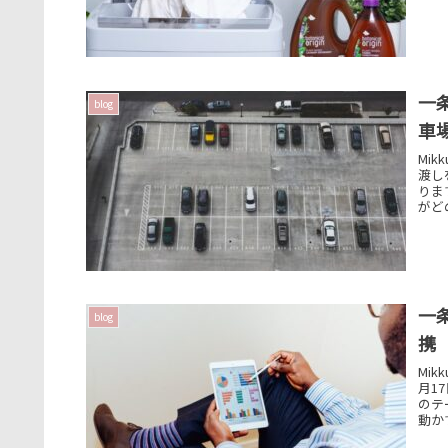
一
blog
車
Mi
渡し
りま
がど
一
blog
携
Mi
月1
のテ
動か