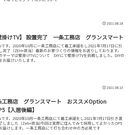
2021.08.18
壁掛けTV】 設置完了 一条工務店 グランスマート
kkuです。2020年10月に一条工務店にて着工承諾をし2021年7月17日に引
し完了（ZEH+該当）最新のお家づくりの情報をお送りしております。
のテーマは壁掛けTVについて DIYにて壁掛けTVを挑戦しました。DIYの
をお届けいたします。
2021.08.13
条工務店 グランスマート おススメOption
OP5【入居後編】
kkuです。2020年10月一条工務店にて着工承諾をし2021年7月17日引き渡
了しました（Zeh+該当)今回は実際に住んでみて採用してよかったOP5
お届けします。一条工務店にて打ち合わせ中の方必見です