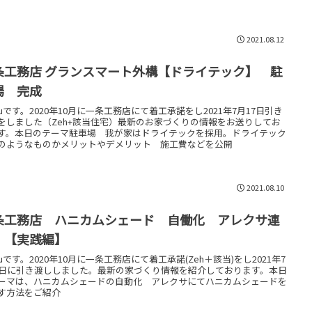
2021.08.12
条工務店 グランスマート外構【ドライテック】 駐
場 完成
kkuです。2020年10月に一条工務店にて着工承諾をし2021年7月17日引き
をしました（Zeh+該当住宅）最新のお家づくりの情報をお送りしてお
す。本日のテーマ駐車場 我が家はドライテックを採用。ドライテック
のようなものかメリットやデメリット 施工費などを公開
2021.08.10
条工務店 ハニカムシェード 自働化 アレクサ連
 【実践編】
kkuです。2020年10月に一条工務店にて着工承諾(Zeh＋該当)をし2021年7
7日に引き渡ししました。最新の家づくり情報を紹介しております。本日
ーマは、ハニカムシェードの自動化 アレクサにてハニカムシェードを
す方法をご紹介