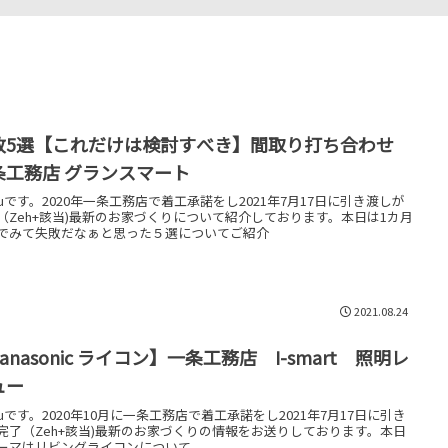
敗5選【これだけは検討すべき】間取り打ち合わせ
条工務店 グランスマート
kkuです。2020年一条工務店で着工承諾をし2021年7月17日に引き渡しが
（Zeh+該当)最新のお家づくりについて紹介しております。本日は1カ月
でみて失敗だなぁと思った５選についてご紹介
2021.08.24
anasonic ライコン】一条工務店 I-smart 照明レ
ュー
kkuです。2020年10月に一条工務店で着工承諾をし2021年7月17日に引き
完了（Zeh+該当)最新のお家づくりの情報をお送りしております。本日
ーマはリビングライコンについて