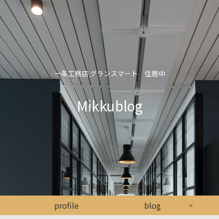
一条工務店 グランスマート 住居中
Mikkublog
profile
blog