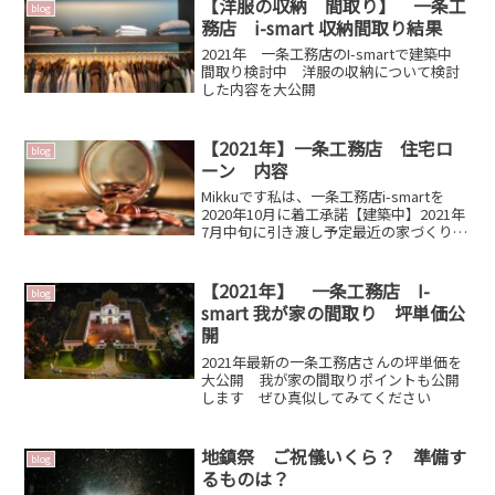
思います。コンテンツ1...
【洋服の収納 間取り】 一条工
blog
務店 i-smart 収納間取り結果
2021年 一条工務店のI-smartで建築中
間取り検討中 洋服の収納について検討
した内容を大公開
【2021年】一条工務店 住宅ロ
blog
ーン 内容
Mikkuです私は、一条工務店i-smartを
2020年10月に着工承諾【建築中】2021年
7月中旬に引き渡し予定最近の家づくり情
報を発信していきます本日のテー
マ 住宅ローン住宅を購入する際、
必要となってくる住宅ローン稀にローン
【2021年】 一条工務店 I-
blog
なしで買...
smart 我が家の間取り 坪単価公
開
2021年最新の一条工務店さんの坪単価を
大公開 我が家の間取りポイントも公開
します ぜひ真似してみてください
地鎮祭 ご祝儀いくら？ 準備す
blog
るものは？