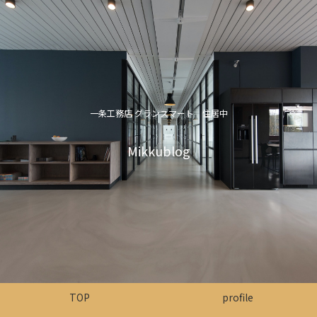
一条工務店 グランスマート 住居中
Mikkublog
TOP
profile