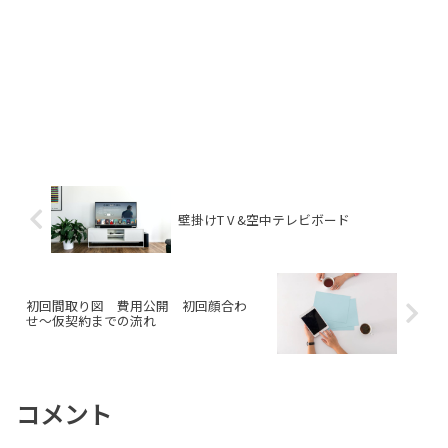
壁掛けT V &空中テレビボード
初回間取り図 費用公開 初回顔合わ
せ〜仮契約までの流れ
コメント