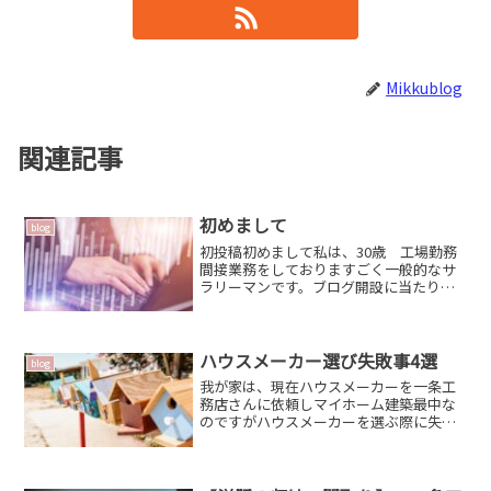
Mikkublog
関連記事
初めまして
blog
初投稿初めまして私は、30歳 工場勤務
間接業務をしておりますごく一般的なサ
ラリーマンです。ブログ開設に当たりブ
ログを開設を考えた理由として2020年5月
にプロポーズをし晴れて婚約者となり人
生について深く考え始めた時に頭をよぎ
ったことがありま...
ハウスメーカー選び失敗事4選
blog
我が家は、現在ハウスメーカーを一条工
務店さんに依頼しマイホーム建築最中な
のですがハウスメーカーを選ぶ際に失敗
した〜と思った事4選をお伝えします。事
前に知っていればもっとスムーズに自分
たち好みのハウスメーカーが見つかると