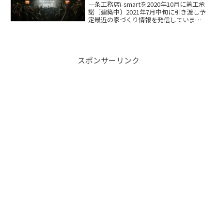
一条工務店i-smartを2020年10月に着工承
諾〔建築中〕2021年7月中旬に引き渡し予
定最近の家づくり情報を発信しています
本日のテーマ地鎮祭 ご祝儀いくら？ど
んな行事？準備するものは？本日 無事
に地鎮祭が終わりました天気も良く少し
緊張...
スポンサーリンク